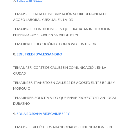
EDIL JOSÉ RIZZO
TEMA I: REF. FALTA DE INFORMACIÓN SOBRE DENUNCIA DE
ACOSO LABORAL Y SEXUAL EN LA IDD
TEMA II: REF. CONDICIONES EN QUE TRABAJAN INSTITUCIONES
EN FERIA COMERCIAL EN SARANDÍ DEL YÍ
TEMA III: REF. EJECUCIÓN DE FONDOS DEL INTERIOR
EDIL FREDI D
‘
ALESSANDRO
TEMA I: REF. CORTE DE CALLES SIN COMUNICACIÓN EN LA
CIUDAD
TEMA II: REF. TRÁNSITO EN CALLE 25 DE AGOSTO ENTRE BRUM Y
MORQUIO
TEMA III: REF. SOLICITA A IDD QUE ENVÍE PROYECTO PLAN LOCAL
DURAZNO
EDILA ROSSANA BIDEGAIMBERRY
TEMA I: REF. VEHÍCULOS ABANDONADOS E INUNDACIONES DE