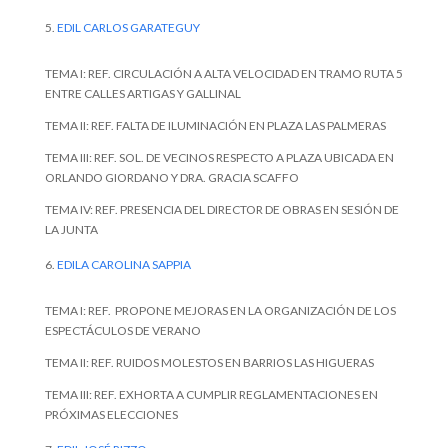
EDIL CARLOS GARATEGUY
TEMA I: REF. CIRCULACIÓN A ALTA VELOCIDAD EN TRAMO RUTA 5
ENTRE CALLES ARTIGAS Y GALLINAL
TEMA II: REF. FALTA DE ILUMINACIÓN EN PLAZA LAS PALMERAS
TEMA III: REF. SOL. DE VECINOS RESPECTO A PLAZA UBICADA EN
ORLANDO GIORDANO Y DRA. GRACIA SCAFFO
TEMA IV: REF. PRESENCIA DEL DIRECTOR DE OBRAS EN SESIÓN DE
LA JUNTA
EDILA CAROLINA SAPPIA
TEMA I: REF. PROPONE MEJORAS EN LA ORGANIZACIÓN DE LOS
ESPECTÁCULOS DE VERANO
TEMA II: REF. RUIDOS MOLESTOS EN BARRIOS LAS HIGUERAS
TEMA III: REF. EXHORTA A CUMPLIR REGLAMENTACIONES EN
PRÓXIMAS ELECCIONES