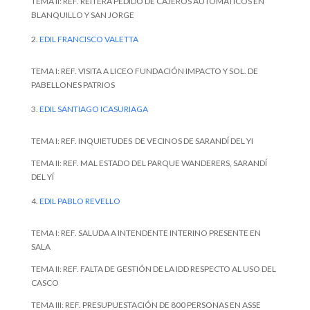
TEMA II: REF. REITERA PEDIDO DE CAJEROS AUTOMÁTICOS EN
BLANQUILLO Y SAN JORGE
EDIL FRANCISCO VALETTA
TEMA I: REF. VISITA A LICEO FUNDACIÓN IMPACTO Y SOL. DE
PABELLONES PATRIOS
EDIL SANTIAGO ICASURIAGA
TEMA I: REF. INQUIETUDES DE VECINOS DE SARANDÍ DEL YI
TEMA II: REF. MAL ESTADO DEL PARQUE WANDERERS, SARANDÍ
DEL YÍ
EDIL PABLO REVELLO
TEMA I: REF. SALUDA A INTENDENTE INTERINO PRESENTE EN
SALA
TEMA II: REF. FALTA DE GESTIÓN DE LA IDD RESPECTO AL USO DEL
CASCO
TEMA III: REF. PRESUPUESTACIÓN DE 800 PERSONAS EN ASSE