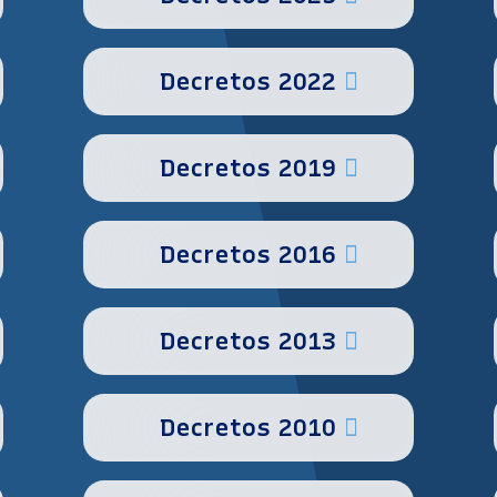
Decretos 2022
Decretos 2019
Decretos 2016
Decretos 2013
Decretos 2010