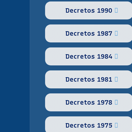
Decretos 1990
Decretos 1987
Decretos 1984
Decretos 1981
Decretos 1978
Decretos 1975