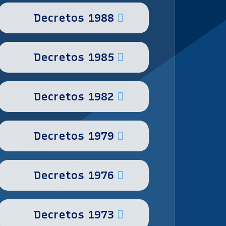
Decretos 1988
Decretos 1985
Decretos 1982
Decretos 1979
Decretos 1976
Decretos 1973