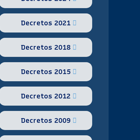
Decretos 2021
Decretos 2018
Decretos 2015
Decretos 2012
Decretos 2009