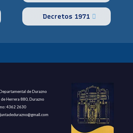
Decretos 1971
 Departamental de Durazno
. de Herrera 880, Durazno
ono: 4362 2630
:
juntadedurazno@gmail.com