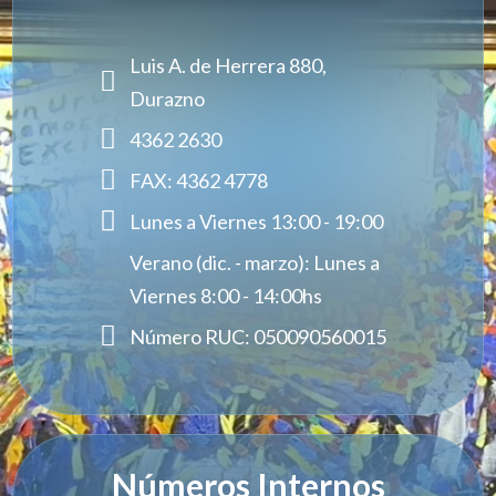
Luis A. de Herrera 880,

Durazno

4362 2630

FAX: 4362 4778

Lunes a Viernes 13:00 - 19:00
Verano (dic. - marzo): Lunes a

Viernes 8:00 - 14:00hs

Número RUC: 050090560015
Números Internos