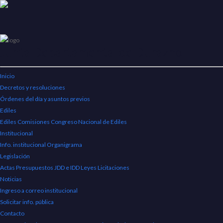
Junta Departamental de Durazno
Inicio
ORGANIGRAMA
Decretos y resoluciones
Órdenes del día y asuntos previos
Ediles
Ediles
Comisiones
Congreso Nacional de Ediles
Institucional
Info. institucional
Organigrama
Legislación
Actas
Presupuestos JDD e IDD
Leyes
Licitaciones
Noticias
Ingreso a correo institucional
Solicitar info. pública
Contacto