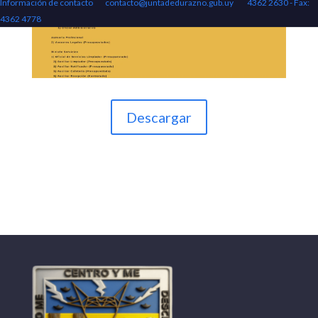
Información de contacto
contacto@juntadedurazno.gub.uy
4362 2630 - Fax:
4362 4778
Descargar