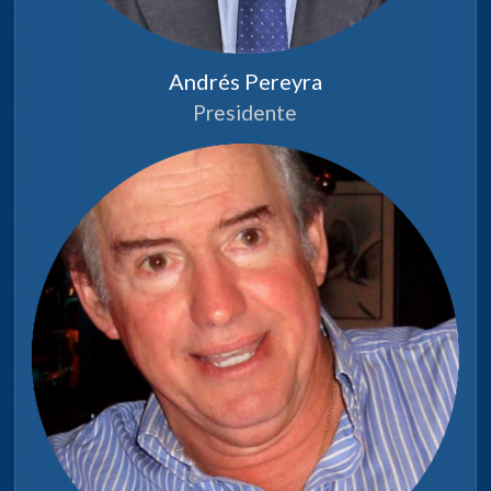
Atenderá en todos los asuntos que
se planteen al Cuerpo en relación
Andrés Pereyra
a la Agricultura y Ganadería en el
departamento; estudiará por
Presidente
resolución de la Junta o por propia
iniciativa, proyectos tendientes a
incentivar el desarrollo de la
actividad agropecuaria.