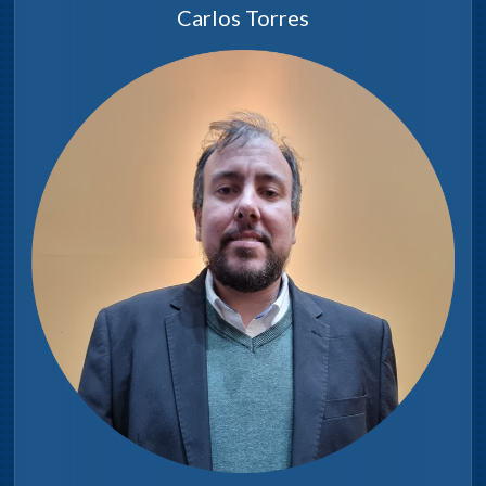
local; presentar proyectos que
Carlos Torres
abarquen la creación en el
departamento de una
infraestructura turística, teniendo
en cuenta no solamente la ciudad
de Durazno, sino otros puntos del
interior que pueden ser atractivos
y presenten posibilidades para ser
promovidos a nivel nacional o
regional.
Atender todo lo relacionado con
la preservación de los Paseos
Públicos, el cuidado de los
Parques y Bosques, proyectando
planes de forestación, y apoyar y
promover el deporte en todas las
disciplinas; incluso en aquellas
áreas no convencionales.