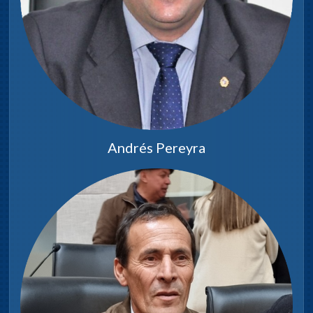
Dia y hora de sesiones:
Miércoles 14hs.
COMETIDOS
Tendrá a su cargo el estudio de
proyectos de obras públicas
Andrés Pereyra
originados en el Ejecutivo
Comunal o en la Junta.
Denominación de vías de tránsito
y espacios de uso público.
Instituciones públicas y/o privadas
de asistencia social.