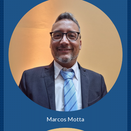
Jonny Baldenegro
Dia y hora de sesiones:
Jueves 17:30hs.
COMETIDOS
Será su cometido emitir informes
en planteamientos a asuntos
sometidos a consideración de la
Junta, relacionados con la
Marcos Motta
Educación Pública y la Cultura, su
promoción, etc.