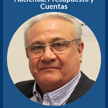
Cuentas
Jonny Baldenegro
Presidente
Dia y hora de sesiones:
Jueves 18hs.
COM
ETIDOS
Promoción del turismo a nivel