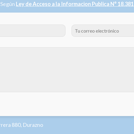
Según
Ley de Acceso a la Informacion Publica N° 18.381
rrera 880, Durazno