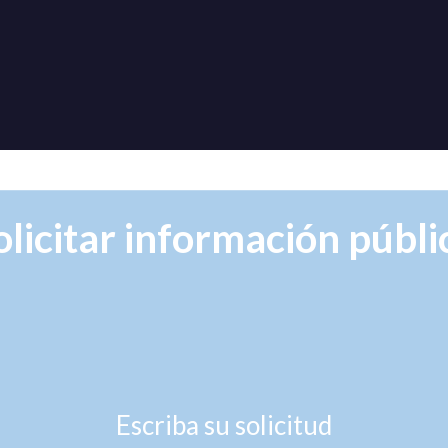
olicitar información públi
Escriba su solicitud