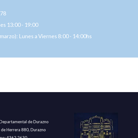
778
es 13:00 - 19:00
- marzo): Lunes a Viernes 8:00 - 14:00hs
 Departamental de Durazno
. de Herrera 880, Durazno
ono: 4362 2630