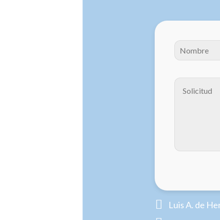

Luis A. de He