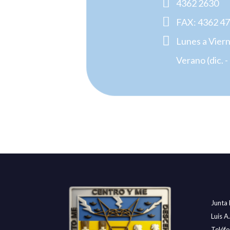

4362 2630

FAX: 4362 4

Lunes a Viern

Verano (dic. 
Junta
Luis A
Teléf