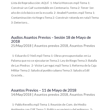
​Lista de Reproducción: AQUÍ 1- Mario Monson.mp3 ​​Tema 1:
Construir un Caif sustentable en Centenario. Tema 2: Tener 1er.
año de ciclo básico en la escuela 2- Anabel Fuentes.mp3 ​​Tema 1:
Contaminación río Negro Tema 2: Construir rotonda en ruta5 Tema
3: Deterioro...
Audios Asuntos Previos – Sesión 18 de Mayo de
2018
25/May/2018
|
Asuntos previos 2018
,
Asuntos Previos
​ 1- Eduardo O´Neil.mp3 ​Tema 1: Obras presupuestadas en La
Paloma que no se ejecutaron Tema 2: Ley de Riego Tema 3: Batalla
de Las Piedras ​ 2- Victor Larregui.mp3 ​Tema 1: Reforma de la Caja
Militar Tema 2: Saludo al pueblo cubano Tema 3: Saludo a Edil
Graciela...
Asuntos Previos – 11 de Mayo de 2018
14/May/2018
|
Asuntos previos 2018
,
Asuntos Previos
​ 1- Pablo Revello.mp3 ​Tema 1: Reunión de Com. de Medio
Ambiente con OSE Tema 2: Política económica del gobierno ​ 2-