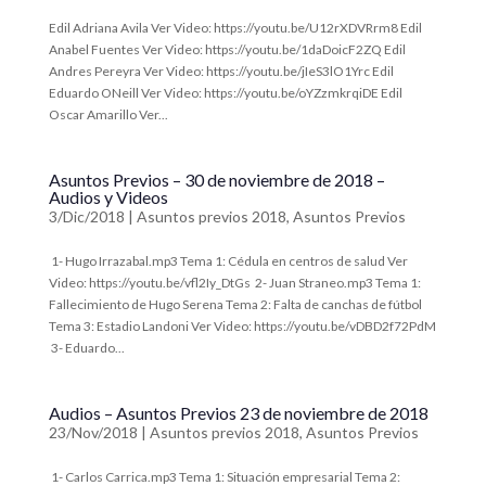
Edil Adriana Avila Ver Video: https://youtu.be/U12rXDVRrm8 Edil
Anabel Fuentes Ver Video: https://youtu.be/1daDoicF2ZQ Edil
Andres Pereyra Ver Video: https://youtu.be/jIeS3lO1Yrc Edil
Eduardo ONeill Ver Video: https://youtu.be/oYZzmkrqiDE Edil
Oscar Amarillo Ver...
Asuntos Previos – 30 de noviembre de 2018 –
Audios y Videos
3/Dic/2018
|
Asuntos previos 2018
,
Asuntos Previos
1- Hugo Irrazabal.mp3 Tema 1: Cédula en centros de salud Ver
Video: https://youtu.be/vfl2Iy_DtGs 2- Juan Straneo.mp3 Tema 1:
Fallecimiento de Hugo Serena Tema 2: Falta de canchas de fútbol
Tema 3: Estadio Landoni Ver Video: https://youtu.be/vDBD2f72PdM
3- Eduardo...
Audios – Asuntos Previos 23 de noviembre de 2018
23/Nov/2018
|
Asuntos previos 2018
,
Asuntos Previos
1- Carlos Carrica.mp3 Tema 1: Situación empresarial Tema 2: