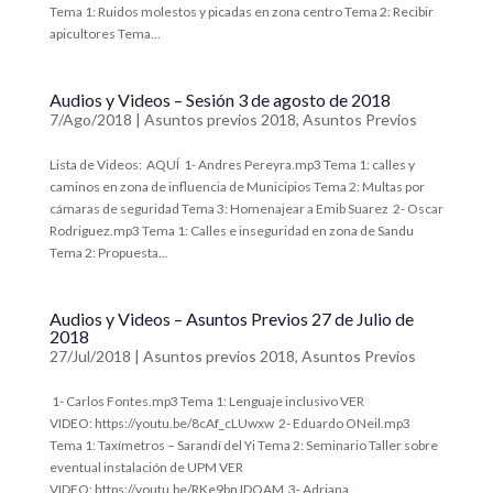
Tema 1: Ruidos molestos y picadas en zona centro Tema 2: Recibir
apicultores Tema...
Audios y Videos – Sesión 3 de agosto de 2018
7/Ago/2018
|
Asuntos previos 2018
,
Asuntos Previos
Lista de Videos: AQUÍ 1- Andres Pereyra.mp3 Tema 1: calles y
caminos en zona de influencia de Municipios Tema 2: Multas por
cámaras de seguridad Tema 3: Homenajear a Emib Suarez 2- Oscar
Rodriguez.mp3 Tema 1: Calles e inseguridad en zona de Sandu
Tema 2: Propuesta...
Audios y Videos – Asuntos Previos 27 de Julio de
2018
27/Jul/2018
|
Asuntos previos 2018
,
Asuntos Previos
1- Carlos Fontes.mp3 Tema 1: Lenguaje inclusivo VER
VIDEO: https://youtu.be/8cAf_cLUwxw 2- Eduardo ONeil.mp3
Tema 1: Taxímetros – Sarandí del Yi Tema 2: Seminario Taller sobre
eventual instalación de UPM VER
VIDEO: https://youtu.be/RKe9bnJDQAM 3- Adriana...