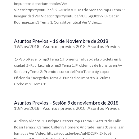
Impuestos departamentales Ver
Video: https://youtu.be/IlSlG3H8iKo 2- Mario Monson.mp3 Tema 1:
Inseguridad Ver Video: https://youtu.be/PUU8ggJ039k 3- Oscar
Rodriguez.mp3 Tema 1: Corralito mutual Ver Video:...
Asuntos Previos – 16 de Noviembre de 2018
19/Nov/2018
|
Asuntos previos 2018
,
Asuntos Previos
1- Pablo Revello.mp3 Tema 1: Fomentar el uso de la bicicleta en la
ciudad 2- Raul Licandro.mp3 Tema 1: Problemas de transito en Av.
Salaberry Tema 2: Premio a curso del Polo Tecnológico por
Eficiencia Energética Tema 3: Fundación Impacto 3- Zulma
Corbo.mp3 Tema 1:...
Asuntos Previos – Sesión 9 de noviembre de 2018
13/Nov/2018
|
Asuntos previos 2018
,
Asuntos Previos
Audios y Videos 1- Enrique Herrera.mp3 Tema 1: Asfaltado Calle
Rossi Tema 2: Camino Calleri y Homero Andrade Tema 3: Señalizar
lomadas Ver Video: https://youtu.be/beqAuNDCJPk 2- José