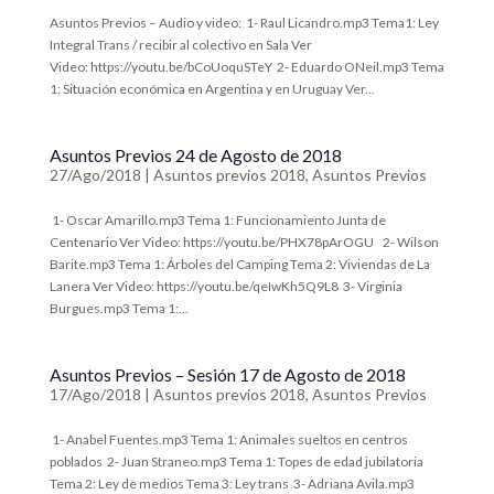
Asuntos Previos – Audio y video: 1- Raul Licandro.mp3 Tema1: Ley
Integral Trans / recibir al colectivo en Sala Ver
Video: https://youtu.be/bCoUoquSTeY 2- Eduardo ONeil.mp3 Tema
1: Situación económica en Argentina y en Uruguay Ver...
Asuntos Previos 24 de Agosto de 2018
27/Ago/2018
|
Asuntos previos 2018
,
Asuntos Previos
1- Oscar Amarillo.mp3 Tema 1: Funcionamiento Junta de
Centenario Ver Video: https://youtu.be/PHX78pArOGU 2- Wilson
Barite.mp3 Tema 1: Árboles del Camping Tema 2: Viviendas de La
Lanera Ver Video: https://youtu.be/qeIwKh5Q9L8 3- Virginia
Burgues.mp3 Tema 1:...
Asuntos Previos – Sesión 17 de Agosto de 2018
17/Ago/2018
|
Asuntos previos 2018
,
Asuntos Previos
1- Anabel Fuentes.mp3 Tema 1: Animales sueltos en centros
poblados 2- Juan Straneo.mp3 Tema 1: Topes de edad jubilatoria
Tema 2: Ley de medios Tema 3: Ley trans 3- Adriana Avila.mp3