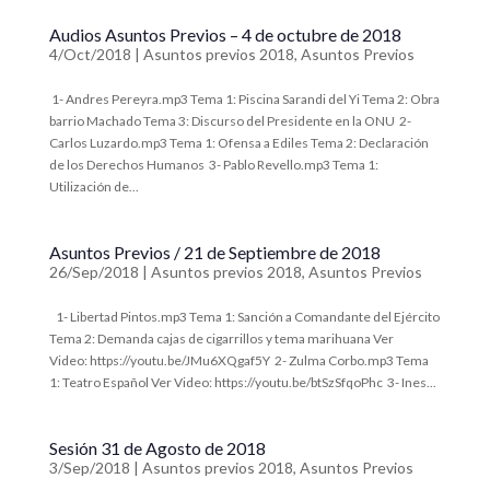
Audios Asuntos Previos – 4 de octubre de 2018
4/Oct/2018
|
Asuntos previos 2018
,
Asuntos Previos
1- Andres Pereyra.mp3 Tema 1: Piscina Sarandi del Yi Tema 2: Obra
barrio Machado Tema 3: Discurso del Presidente en la ONU 2-
Carlos Luzardo.mp3 Tema 1: Ofensa a Ediles Tema 2: Declaración
de los Derechos Humanos 3- Pablo Revello.mp3 Tema 1:
Utilización de...
Asuntos Previos / 21 de Septiembre de 2018
26/Sep/2018
|
Asuntos previos 2018
,
Asuntos Previos
1- Libertad Pintos.mp3 Tema 1: Sanción a Comandante del Ejército
Tema 2: Demanda cajas de cigarrillos y tema marihuana Ver
Video: https://youtu.be/JMu6XQgaf5Y 2- Zulma Corbo.mp3 Tema
1: Teatro Español Ver Video: https://youtu.be/btSzSfqoPhc 3- Ines...
Sesión 31 de Agosto de 2018
3/Sep/2018
|
Asuntos previos 2018
,
Asuntos Previos