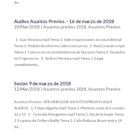
de...
Audios Asuntos Previos – 16 de marzo de 2018
20/Mar/2018
|
Asuntos previos 2018
,
Asuntos Previos
​ 1- Juan Straneo.mp3 ​Tema 1: Sobre expresiones en una Editorial
Tema 2: Pedido de informe sobre concursos ​ 2- Raul Licandro.mp3 ​
Tema 1: Concursos en la Intendencia de Durazno Tema 2: Despidos
en Frigocerros ​ 3- Andres Pereyra.mp3 ​Tema 1: Exige
cumplimiento...
Sesión 9 de marzo de 2018
12/Mar/2018
|
Asuntos previos 2018
,
Asuntos Previos
Asuntos Previos: VER VIDEOS DE ASUNTOS PREVIOS AQUÍ
AUDIOS: ​ 1- Felipe Algorta.mp3 ​Tema 1: Planteos zona de Escuelas
52 y 55 ​ 2 – Graciela Morgantini.mp3 ​Tema 1: Día de la mujer Tema
2: Esquina de Oribe y Batlle Tema 3: Calle Baltasar Brum entre 19
de...