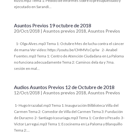
Rizzo.mp3 Tema 1: Pedido de Informes sobre lo presupuestado y
ejecutado en Sarandí...
Asuntos Previos 19 octubre de 2018
20/Oct/2018
|
Asuntos previos 2018
,
Asuntos Previos
1- Olga Alves.mp3 Tema 1: Octubre Mes de lucha contra el cáncer
de mama Ver video: https://youtu.be/CMMVIsCqrlw 2- Anabel
Fuentes.mp3 Tema 1: Centro de Atención Ciudadana en La Paloma
no funciona adecuadamente Tema 2: Caminos dela 6a y 7ma.
sesión en mal...
Audios Asuntos Previos 12 de Octubre de 2018
12/Oct/2018
|
Asuntos previos 2018
,
Asuntos Previos
1- Hugo Irrazabal.mp3 Tema 1: Inauguración Bilblioteca Villa del
Carmen Tema 2: Comedor de Villa del Carmen Tema 3: Fundación
de Durazno 2- Santiago Icasuriaga.mp3 Tema 1: Cordero Pesado 3-
Victor Larregui.mp3 Tema 1: Ecocinema en La Paloma y Blanquillo
Tema 2:...