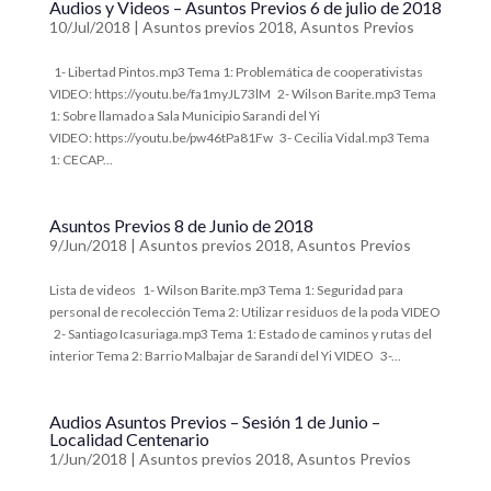
Audios y Videos – Asuntos Previos 6 de julio de 2018
10/Jul/2018
|
Asuntos previos 2018
,
Asuntos Previos
​ 1- Libertad Pintos.mp3 ​Tema 1: Problemática de cooperativistas
VIDEO: https://youtu.be/fa1myJL73lM ​ 2- Wilson Barite.mp3 ​Tema
1: Sobre llamado a Sala Municipio Sarandi del Yi
VIDEO: https://youtu.be/pw46tPa81Fw ​ 3- Cecilia Vidal.mp3 ​Tema
1: CECAP...
Asuntos Previos 8 de Junio de 2018
9/Jun/2018
|
Asuntos previos 2018
,
Asuntos Previos
Lista de videos ​ 1- Wilson Barite.mp3 ​Tema 1: Seguridad para
personal de recolección Tema 2: Utilizar residuos de la poda VIDEO
​ 2- Santiago Icasuriaga.mp3 ​Tema 1: Estado de caminos y rutas del
interior Tema 2: Barrio Malbajar de Sarandí del Yi VIDEO ​ 3-...
Audios Asuntos Previos – Sesión 1 de Junio –
Localidad Centenario
1/Jun/2018
|
Asuntos previos 2018
,
Asuntos Previos